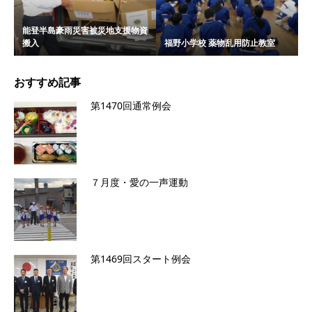
能登半島豪雨災害被災地支援物資
搬入
福野小学校 薬物乱用防止教室
おすすめ記事
第1470回通常例会
７月度・愛の一声運動
第1469回スタート例会