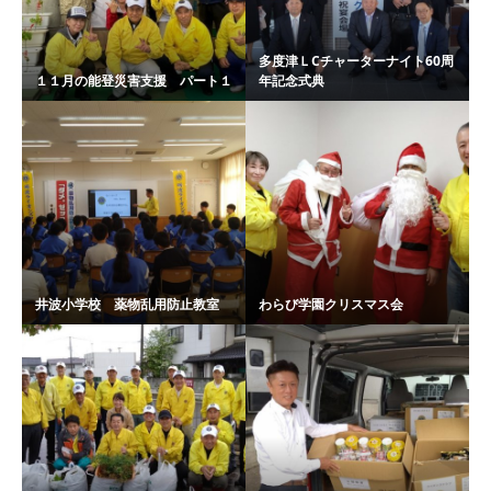
多度津ＬCチャーターナイト60周
１１月の能登災害支援 パート１
年記念式典
井波小学校 薬物乱用防止教室
わらび学園クリスマス会