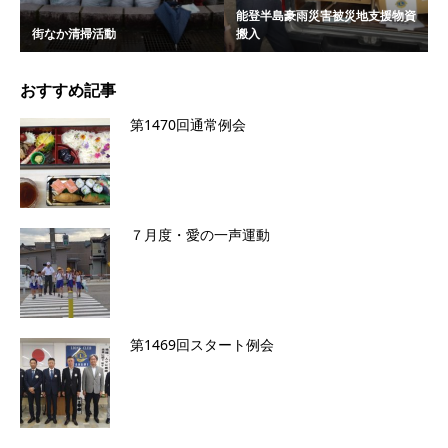
能登半島豪雨災害被災地支援物資
街なか清掃活動
搬入
おすすめ記事
第1470回通常例会
７月度・愛の一声運動
第1469回スタート例会