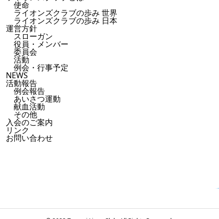
使命
ライオンズクラブの歩み 世界
ライオンズクラブの歩み 日本
運営方針
スローガン
役員・メンバー
委員会
活動
例会・行事予定
NEWS
活動報告
例会報告
あいさつ運動
献血活動
その他
入会のご案内
リンク
お問い合わせ