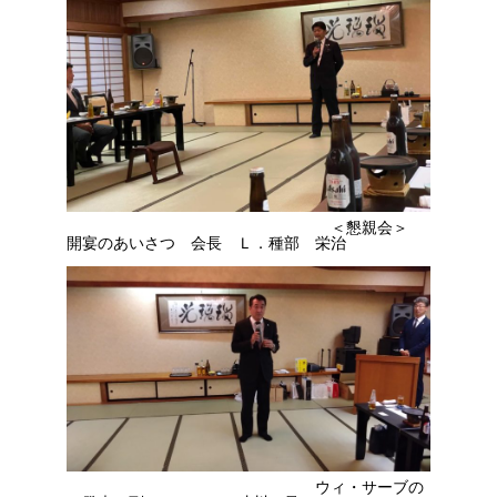
＜懇親会＞
開宴のあいさつ 会長 Ｌ．種部 栄治
ウィ・サーブの