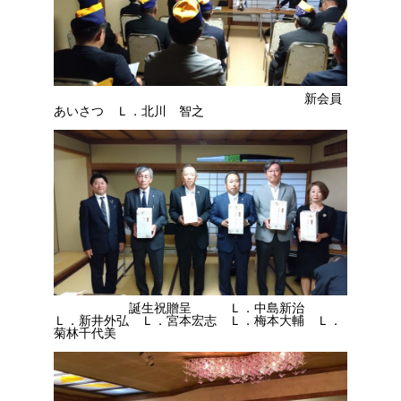
新会員
あいさつ Ｌ．北川 智之
誕生祝贈呈 Ｌ．中島新治
Ｌ．新井外弘 Ｌ．宮本宏志 Ｌ．梅本大輔 Ｌ．
菊林千代美