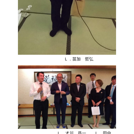
Ｌ．苗加 哲弘
Ｌ．才川 昌一 Ｌ．田中