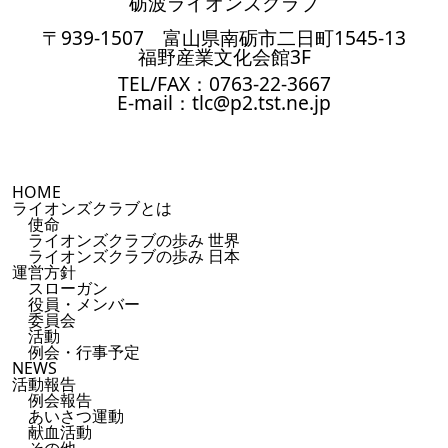
砺波ライオンズクラブ
〒939-1507 富山県南砺市二日町1545-13
福野産業文化会館3F
TEL/FAX：0763-22-3667
E-mail：tlc@p2.tst.ne.jp
HOME
ライオンズクラブとは
使命
ライオンズクラブの歩み 世界
ライオンズクラブの歩み 日本
運営方針
スローガン
役員・メンバー
委員会
活動
例会・行事予定
NEWS
活動報告
例会報告
あいさつ運動
献血活動
その他