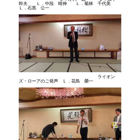
幹夫 Ｌ．中段 晴伸 Ｌ．菊林 千代美
Ｌ．石黒 公一
ライオン
ズ・ローアのご発声 Ｌ．花島 榮一