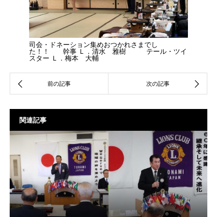
司会・ドネーション集めおつかれさまでし
た！！ 幹事 Ｌ．清水 雅樹 テール・ツイ
スター Ｌ．梅本 大輔
関連記事