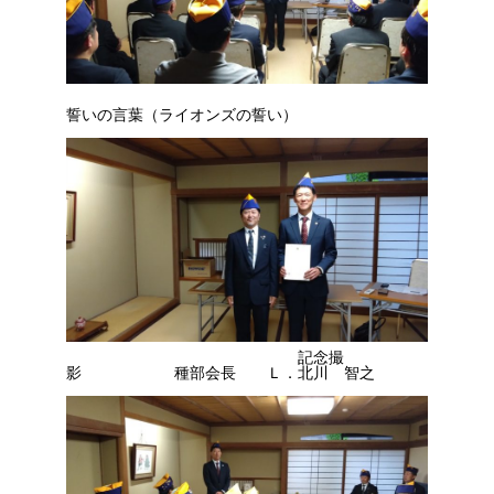
誓いの言葉（ライオンズの誓い）
記念撮
影 種部会長 Ｌ．北川 智之