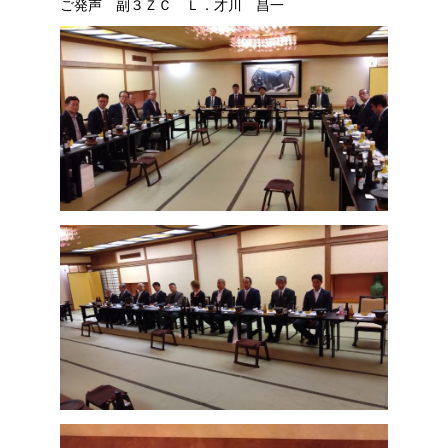
ご発声 副３ＺＣ Ｌ．才川 昌一