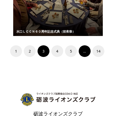
水口ＬＣＣＮ６０周年記念式典（前夜祭）
1
2
3
4
5
…
14
砺波ライオンズクラブ