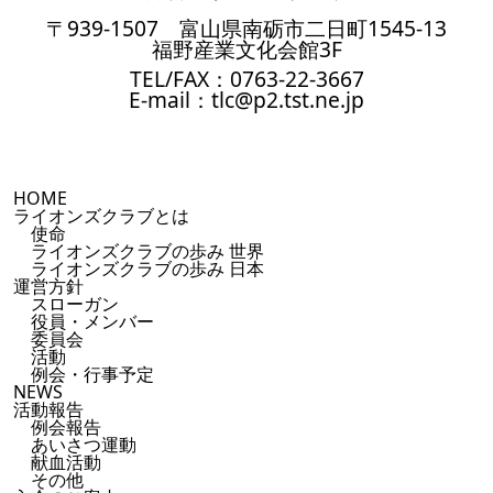
〒939-1507 富山県南砺市二日町1545-13
福野産業文化会館3F
TEL/FAX：0763-22-3667
E-mail：tlc@p2.tst.ne.jp
HOME
ライオンズクラブとは
使命
ライオンズクラブの歩み 世界
ライオンズクラブの歩み 日本
運営方針
スローガン
役員・メンバー
委員会
活動
例会・行事予定
NEWS
活動報告
例会報告
あいさつ運動
献血活動
その他