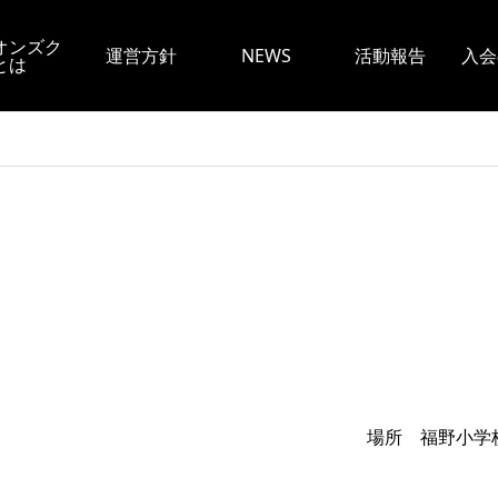
オンズク
運営方針
NEWS
活動報告
入会
とは
福野小学校正