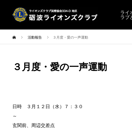
ライ
ラブ
活動報告
３月度・愛の一声運動
３月度・愛の一声運動
日時 ３月１２日（水）７：３０
～ 場所 
玄関前、周辺交差点