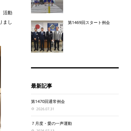
、活動
りまし
第1469回スタート例会
最新記事
第1470回通常例会
2026.07.31
７月度・愛の一声運動
2026.07.13