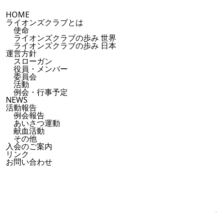
HOME
ライオンズクラブとは
使命
ライオンズクラブの歩み 世界
ライオンズクラブの歩み 日本
運営方針
スローガン
役員・メンバー
委員会
活動
例会・行事予定
NEWS
活動報告
例会報告
あいさつ運動
献血活動
その他
入会のご案内
リンク
お問い合わせ