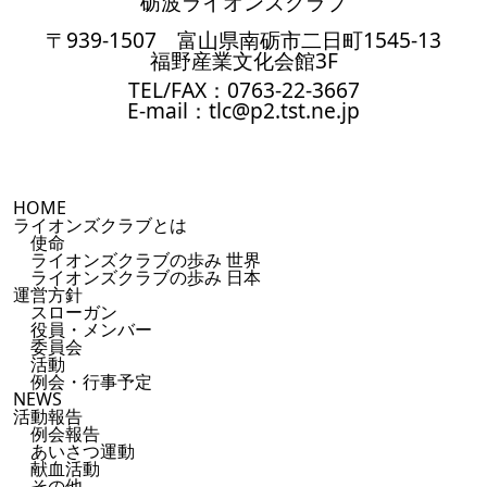
砺波ライオンズクラブ
〒939-1507 富山県南砺市二日町1545-13
福野産業文化会館3F
TEL/FAX：0763-22-3667
E-mail：tlc@p2.tst.ne.jp
HOME
ライオンズクラブとは
使命
ライオンズクラブの歩み 世界
ライオンズクラブの歩み 日本
運営方針
スローガン
役員・メンバー
委員会
活動
例会・行事予定
NEWS
活動報告
例会報告
あいさつ運動
献血活動
その他